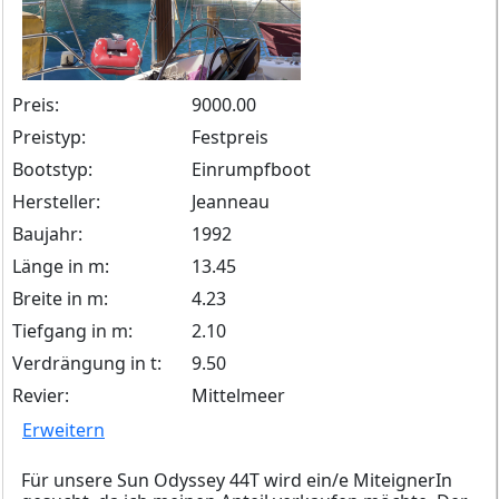
Preis:
9000.00
Preistyp:
Festpreis
Bootstyp:
Einrumpfboot
Hersteller:
Jeanneau
Baujahr:
1992
Länge in m:
13.45
Breite in m:
4.23
Tiefgang in m:
2.10
Verdrängung in t:
9.50
Revier:
Mittelmeer
Erweitern
Für unsere Sun Odyssey 44T wird ein/e MiteignerIn