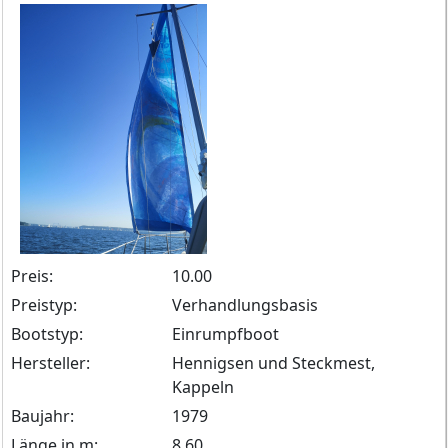
Preis:
10.00
Preistyp:
Verhandlungsbasis
Bootstyp:
Einrumpfboot
Hersteller:
Hennigsen und Steckmest,
Kappeln
Baujahr:
1979
Länge in m:
8.60